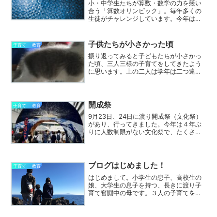
小・中学生たちが算数・数学の力を競い
合う「算数オリンピック」。毎年多くの
生徒がチャレンジしています。今年は新
型コロナウィルス感染症の影響でファイ
ナル大会は自宅にて実施されました。算
数オリンピックは、小学生・中学生が算
子供たちが小さかった頃
子育て 教育
数・数学という万国共通の...
振り返ってみると子どもたちが小さかっ
た頃、三人三様の子育てをしてきたよう
に思います。上の二人は学年は二つ違い
でも年子で産んだので本当に大変でし
た。近くに頼る親もいなかったので、食
事など二人に食べさせるのに必死。スプ
ーンで交互に口に放り込む。...
開成祭
子育て 教育
9月23日、24日に渡り開成祭（文化祭）
があり、行ってきました。今年は４年ぶ
りに人数制限がない文化祭で、たくさん
の入場者が来ていました。焼きそばなど
模擬店も出て、大盛況。ZIPも取材に来て
いたとか。開成１年生の我が息子も初め
ての文化祭にワク...
ブログはじめました！
子育て 教育
はじめまして。小学生の息子、高校生の
娘、大学生の息子を持つ、長きに渡り子
育て奮闘中の母です。３人の子育てをし
ていく中で、この時期にこうした方がい
いと思うこと、日常子供と触れ合う中で
感じたことなど気ままに書いていこうか