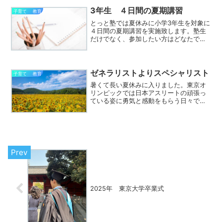
なと思ってます。昨年、東...
3年生 ４日間の夏期講習
子育て 教育
とっと塾では夏休みに小学3年生を対象に
４日間の夏期講習を実施致します。塾生
だけでなく、参加したい方はどなたでも
参加可能です。国語と算数を伸ばしたい
方、４日間でも十分に力がつきます。ご
興味ある方はお気軽にお問い合わせくだ
さい。7de6e266...
ゼネラリストよりスペシャリスト
子育て 教育
暑くて長い夏休みに入りました。東京オ
リンピックでは日本アスリートの頑張っ
ている姿に勇気と感動をもらう日々で
す。いろんな競技があるので、ルールを
知らない子供たちには、スポーツの種類
やルールを学べる良い機会だと思いま
す。我が家もここぞとばかり家...
2025年 東京大学卒業式